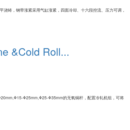
平浇铸，钢带涨紧采用气缸涨紧，四面冷却、十六段控流、压力可调，
 &Cold Roll...
m,Φ15-Φ25mm,Φ25-Φ35mm的无氧铜杆，配置冷轧机组，可将