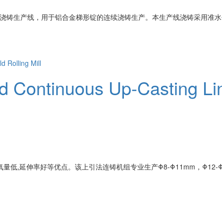
浇铸生产线，用于铝合金梯形锭的连续浇铸生产。本生产线浇铸采用准水
 Continuous Up-Casting Line
,延伸率好等优点。该上引法连铸机组专业生产Φ8-Φ11mm，Φ12-Φ20m