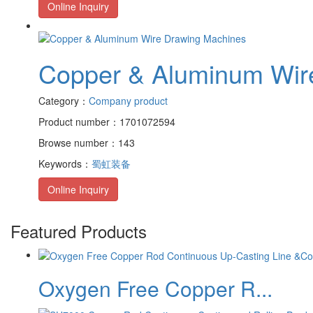
Online Inquiry
Copper & Aluminum Wir
Category：
Company product
Product number：1701072594
Browse number：143
Keywords：
蜀虹装备
Online Inquiry
Featured Products
Oxygen Free Copper R...