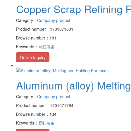
Copper Scrap Refining 
Category：
Company product
Product number：1701071601
Browse number：181
Keywords：
蜀虹装备
Online Inquiry
Aluminum (alloy) Meltin
Category：
Company product
Product number：1701071794
Browse number：134
Keywords：
蜀虹装备